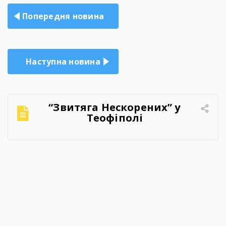
Навігація
Попередня новина
записів
Наступна новина
“Звитяга Нескорених” у
Теофіполі