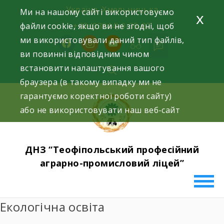
Skip
Україна, Хмельницька
Ми на нашому сайті використовуємо
x
to
файли cookie, якщо ви не згодні, щоб
+38 (03844) 9-35-87
content
ми використовували даний тип файлів,
facebook
instagram
youtube
ви повинні відповідним чином
встановити налаштування вашого
браузера (в такому випадку ми не
гарантуємо коректної роботи сайту)
або не використовувати наш веб-сайт
ДНЗ “Теофіпольський професійний
аграрно-промисловий ліцей”
Екологічна освіта