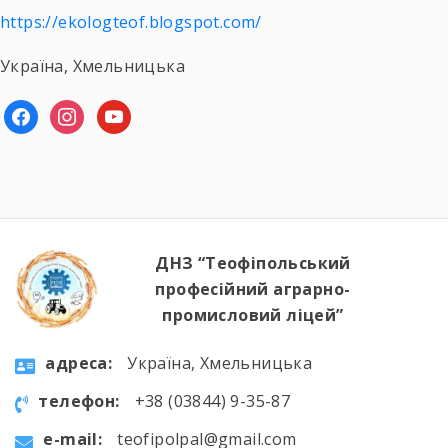
https://ekologteof.blogspot.com/
Україна, Хмельницька
facebook
instagram
youtube
ДНЗ “Теофіпольський
професійний аграрно-
промисловий ліцей”
aдресa:
Україна, Хмельницька
телефон:
+38 (03844) 9-35-87
e-mail:
teofipolpal@gmail.com