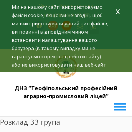
Skip
Україна, Хмельницька
Ми на нашому сайті використовуємо
x
to
файли cookie, якщо ви не згодні, щоб
+38 (03844) 9-35-87
content
ми використовували даний тип файлів,
facebook
instagram
youtube
ви повинні відповідним чином
встановити налаштування вашого
браузера (в такому випадку ми не
гарантуємо коректної роботи сайту)
або не використовувати наш веб-сайт
ДНЗ “Теофіпольський професійний
аграрно-промисловий ліцей”
Розклад 33 група