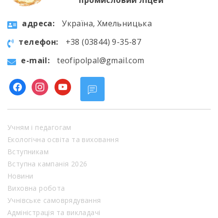
промисловий ліцей”
aдресa:
Україна, Хмельницька
телефон:
+38 (03844) 9-35-87
e-mail:
teofipolpal@gmail.com
facebook
instagram
youtube
Учням і педагогам
Екологічна освіта та виховання
Вступникам
Вступна кампанія 2026
Новини
Виховна робота
Учнівське самоврядування
Адміністрація та викладачі